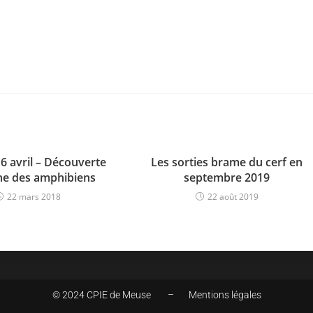
6 avril – Découverte
Les sorties brame du cerf en
ne des amphibiens
septembre 2019
22 mars 2018
22 août 2019
© 2024 CPIE de Meuse –
Mentions légales